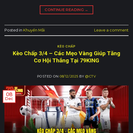
CONTINUE READING
→
Posted in
Khuyến Mãi
Leave a comment
KÈO CHẤP
Kèo Chấp 3/4 – Các Mẹo Vàng Giúp Tăng
Cơ Hội Thắng Tại 79KING
POSTED ON
08/12/2025
BY
@CTV
08
Dec