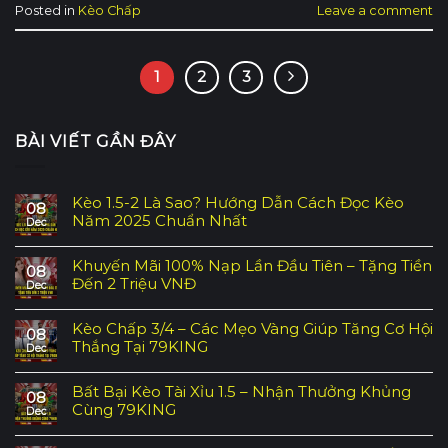
Posted in
Kèo Chấp
Leave a comment
1
2
3
BÀI VIẾT GẦN ĐÂY
Kèo 1.5-2 Là Sao? Hướng Dẫn Cách Đọc Kèo
08
Năm 2025 Chuẩn Nhất
Dec
Khuyến Mãi 100% Nạp Lần Đầu Tiên – Tặng Tiền
08
Đến 2 Triệu VNĐ
Dec
Kèo Chấp 3/4 – Các Mẹo Vàng Giúp Tăng Cơ Hội
08
Thắng Tại 79KING
Dec
Bất Bại Kèo Tài Xỉu 1.5 – Nhận Thưởng Khủng
08
Cùng 79KING
Dec