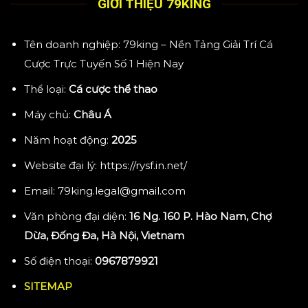
GIỚI THIỆU 79KING
Tên doanh nghiệp:
79king – Nền Tảng Giải Trí Cá
Cược Trực Tuyến Số 1 Hiện Nay
Thể loại:
Cá cược thể thao
Máy chủ:
Châu Á
Năm hoạt động:
2025
Website đại lý: https://rysf.in.net/
Email:
79king.legal@gmail.com
Văn phòng đại diện:
16 Ng. 160 P. Hào Nam, Chợ
Dừa, Đống Đa, Hà Nội, Vietnam
Số điện thoại:
0967879921
SITEMAP