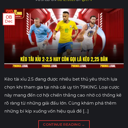
08
Dec
Kèo tài xỉu 2.5 đang được nhiều bet thủ yêu thích lựa
chọn khi tham gia tại nhà cái uy tín 79KING. Loại cược
này mang đến cơ hội chiến thắng cao nhờ có thống kê
rõ ràng từ những giải đấu lớn. Cùng khám phá thêm
những bí kíp xuống vốn hiệu quả để […]
CONTINUE READING
→