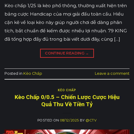
Kèo chấp 1/25 là kèo phổ thông, thường xuất hiện trên
bảng cược Handicap của mọi giải đấu toàn cầu. Hiểu
cặn kẽ về loại kèo này giúp người chơi dễ dàng phân
tích, bắt chuẩn để kiếm được nhiều lợi nhuận. 79 KING
đã tổng hợp đầy đủ trong bài viết dưới đây, cùng […]
CONTINUE READING
→
Posted in
Kèo Chấp
Leave a comment
KÈO CHẤP
Kèo Chấp 0/0.5 – Chiến Lược Cược Hiệu
Quả Thu Về Tiền Tỷ
POSTED ON
08/12/2025
BY
@CTV