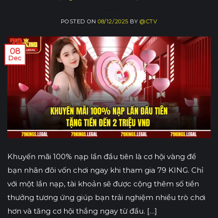
POSTED ON
08/12/2025
BY
@CTV
08
Dec
Khuyến mãi 100% nạp lần đầu tiên là cơ hội vàng để
bạn nhân đôi vốn chơi ngay khi tham gia 79 KING. Chỉ
với một lần nạp, tài khoản sẽ được cộng thêm số tiền
thưởng tương ứng giúp bạn trải nghiệm nhiều trò chơi
hơn và tăng cơ hội thắng ngay từ đầu. […]