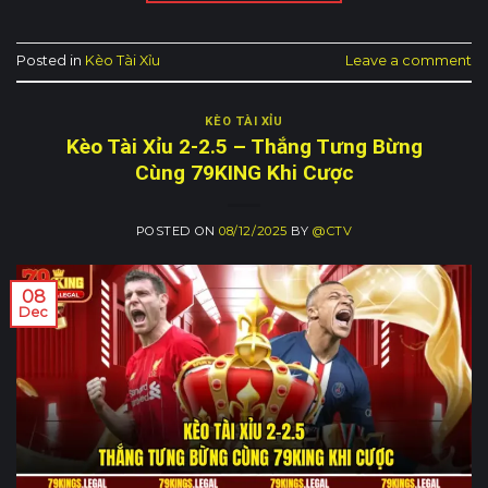
Posted in
Kèo Tài Xỉu
Leave a comment
KÈO TÀI XỈU
Kèo Tài Xỉu 2-2.5 – Thắng Tưng Bừng
Cùng 79KING Khi Cược
POSTED ON
08/12/2025
BY
@CTV
08
Dec