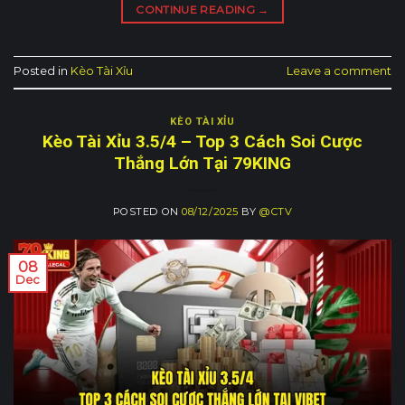
CONTINUE READING
→
Posted in
Kèo Tài Xỉu
Leave a comment
KÈO TÀI XỈU
Kèo Tài Xỉu 3.5/4 – Top 3 Cách Soi Cược
Thắng Lớn Tại 79KING
POSTED ON
08/12/2025
BY
@CTV
08
Dec