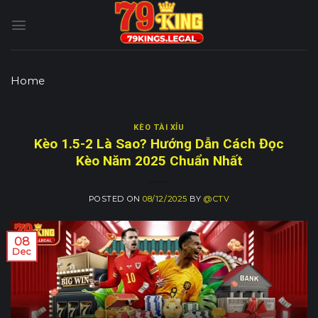
Skip
to
content
Home
KÈO TÀI XỈU
Kèo 1.5-2 Là Sao? Hướng Dẫn Cách Đọc
Kèo Năm 2025 Chuẩn Nhất
POSTED ON
08/12/2025
BY
@CTV
08
Dec