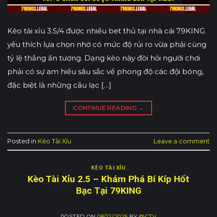
Kèo tài xỉu 3.5/4 được nhiều bet thủ tại nhà cái 79KING
yêu thích lựa chọn nhờ có mức độ rủi ro vừa phải cùng
tỷ lệ thắng ấn tượng. Dạng kèo này đòi hỏi người chơi
phải có sự am hiểu sâu sắc về phong độ các đội bóng,
đặc biệt là những câu lạc […]
CONTINUE READING
→
Posted in
Kèo Tài Xỉu
Leave a comment
KÈO TÀI XỈU
Kèo Tài Xỉu 2.5 – Khám Phá Bí Kíp Hốt
Bạc Tại 79KING
POSTED ON
08/12/2025
BY
@CTV